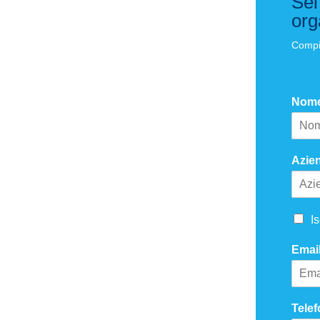
Sei
org
Compil
Nom
Azie
I
Emai
Tele