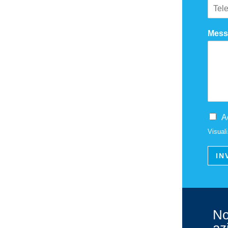
Mess
A
Visual
IN
No