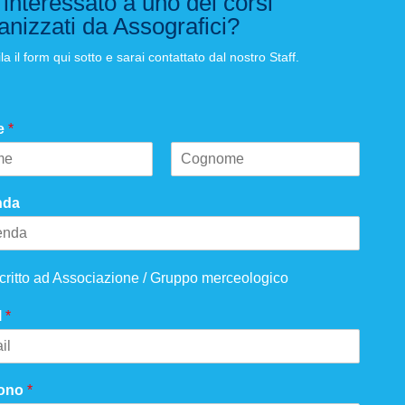
 interessato a uno dei corsi
anizzati da Assografici?
a il form qui sotto e sarai contattato dal nostro Staff.
e
*
nda
scritto ad Associazione / Gruppo merceologico
l
*
fono
*