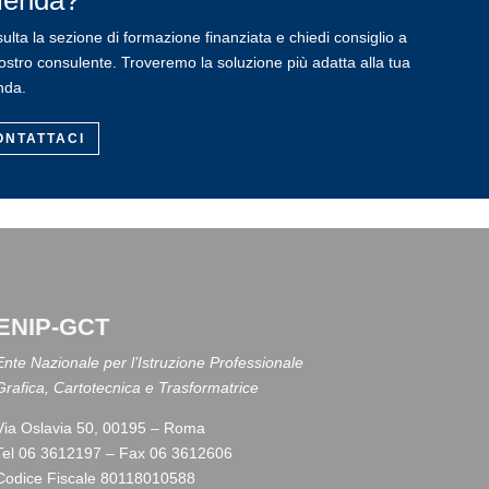
ienda?
ulta la sezione di formazione finanziata e chiedi consiglio a
ostro consulente. Troveremo la soluzione più adatta alla tua
nda.
ONTATTACI
ENIP-GCT
Ente Nazionale per l’Istruzione Professionale
Grafica, Cartotecnica e Trasformatrice
Via Oslavia 50, 00195 – Roma
Tel 06 3612197 – Fax 06 3612606
Codice Fiscale 80118010588