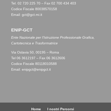
Tel. 02 720 225 70 – Fax 02 700 434 403
Codice Fiscale 80038570158
Email: gct@gct.mi.it
ENIP-GCT
Ente Nazionale per l’Istruzione Professionale Grafica,
Cartotecnica e Trasformatrice
Via Oslavia 50, 00195 – Roma
Tel 06 3612197 – Fax 06 3612606
Codice Fiscale 80118010588
Email:
enipgct@enipgct.it
Home
I nostri Percorsi