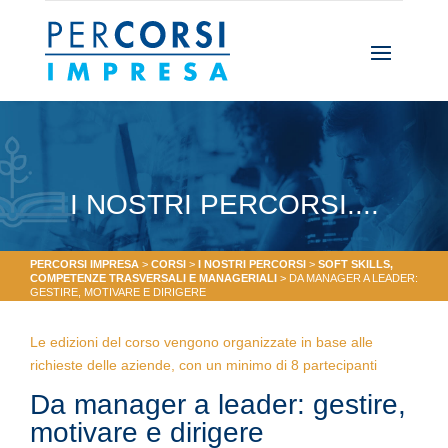
I NOSTRI PERCORSI....
PERCORSI IMPRESA
>
CORSI
>
I NOSTRI PERCORSI
>
SOFT SKILLS,
COMPETENZE TRASVERSALI E MANAGERIALI
>
DA MANAGER A LEADER:
GESTIRE, MOTIVARE E DIRIGERE
Le edizioni del corso vengono organizzate in base alle
richieste delle aziende, con un minimo di 8 partecipanti
Da manager a leader: gestire,
motivare e dirigere